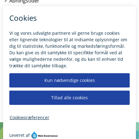
Åbningstider
Kontakt borgerrådgiveren
BILLUND.DK
Tilgængelighedserklæring
Giv feedback til hjemmesiden