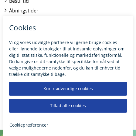
Bestil tid
Åbningstider
Kontakt borgerrådgiveren
BILLUND.DK
Tilgængelighedserklæring
Giv feedback til hjemmesiden