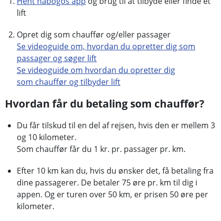
Hent nabogos app
og brug til at tilbyde eller finde et
lift
Opret dig som chauffør og/eller passager
Se videoguide om, hvordan du opretter dig som
passager og søger lift
Se videoguide om hvordan du opretter dig
som
chauffør og tilbyder lift
Hvordan får du betaling som chauffør?
Du får tilskud til en del af rejsen, hvis den er mellem 3
og 10 kilometer.
Som chauffør får du 1 kr. pr. passager pr. km.
Efter 10 km kan du, hvis du ønsker det, få betaling fra
dine passagerer. De betaler 75 øre pr. km til dig i
appen. Og er turen over 50 km, er prisen 50 øre per
kilometer.