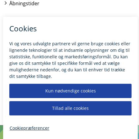
Åbningstider
Kontakt borgerrådgiveren
BILLUND.DK
Tilgængelighedserklæring
Giv feedback til hjemmesiden