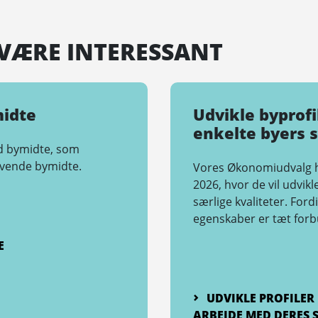
VÆRE INTERESSANT
midte
Udvikle byprofi
enkelte byers s
ed bymidte, som
 levende bymidte.
Vores Økonomiudvalg ha
2026, hvor de vil udvik
særlige kvaliteter. Ford
egenskaber er tæt forb
E
UDVIKLE PROFILER
ARBEJDE MED DERES 