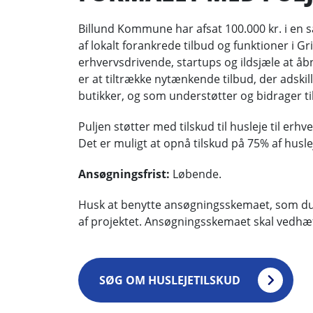
Billund Kommune har afsat 100.000 kr. i en s
af lokalt forankrede tilbud og funktioner i Gri
erhvervsdrivende, startups og ildsjæle at å
er at tiltrække nytænkende tilbud, der adskil
butikker, og som understøtter og bidrager til 
Puljen støtter med tilskud til husleje til er
Det er muligt at opnå tilskud på 75% af huslej
Ansøgningsfrist:
Løbende.
Husk at benytte ansøgningsskemaet, som du
af projektet. Ansøgningsskemaet skal vedhæf
SØG OM HUSLEJETILSKUD