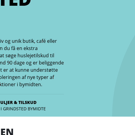
og unik butik, café eller
n du få en ekstra
t søge huslejetilskud til
end 90 dage og er beliggende
t er at kunne understøtte
leringen af nye typer af
ktioner i bymidten.
PULJER & TILSKUD
 I GRINDSTED BYMIDTE
JEN