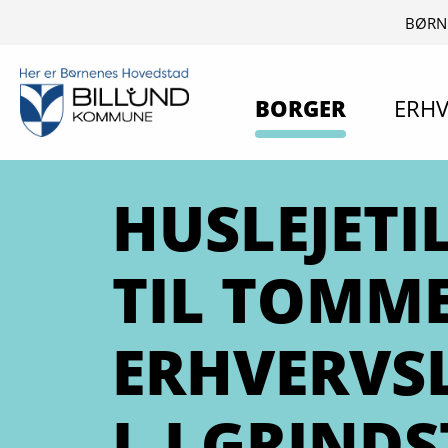
BØRN
BORGER
ERHV
HUSLEJETI
TIL TOMM
ERHVERVS
L I GRIND