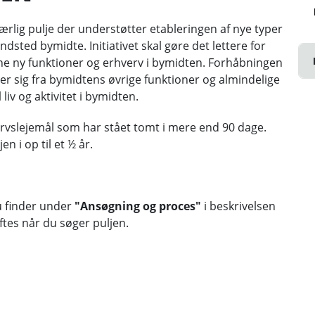
ærlig pulje der understøtter etableringen af nye typer
ndsted bymidte. Initiativet skal gøre det lettere for
bne ny funktioner og erhverv i bymidten. Forhåbningen
ler sig fra bymidtens øvrige funktioner og almindelige
liv og aktivitet i bymidten.
hvervslejemål som har stået tomt i mere end 90 dage.
en i op til et ½ år.
 finder under
"Ansøgning og proces"
i beskrivelsen
tes når du søger puljen.