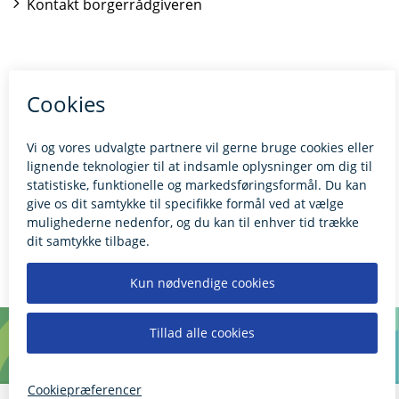
Kontakt borgerrådgiveren
BILLUND.DK
Tilgængelighedserklæring
Giv feedback til hjemmesiden