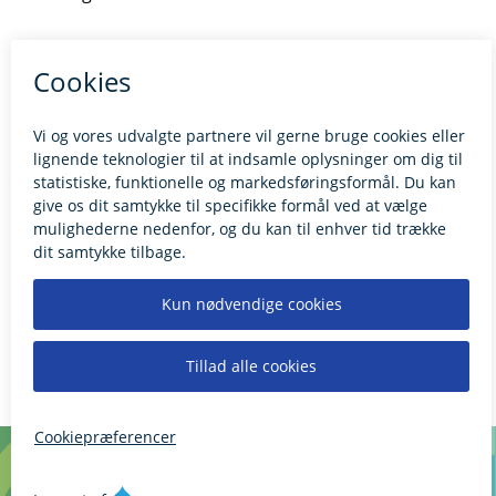
Kontakt borgerrådgiveren
BILLUND.DK
Tilgængelighedserklæring
Giv feedback til hjemmesiden