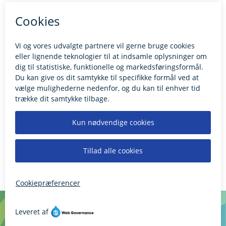
Kontakt borgerrådgiveren
BILLUND.DK
Tilgængelighedserklæring
Giv feedback til hjemmesiden