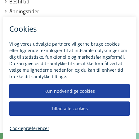
Bestil tid
Åbningstider
Kontakt borgerrådgiveren
BILLUND.DK
Tilgængelighedserklæring
Giv feedback til hjemmesiden