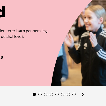
d
Her lærer børn gennem leg,
de skal leve i.
AD