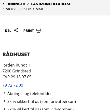
HØRINGER
LANDZONETILLADELSE
VIOLVEJ 8 I SDR. OMME
DEL
PRINT
RÅDHUSET
Jorden Rundt 1
7200 Grindsted
CVR 29 18 97 65
79 72 72 00
Åbnings- og telefontider
Skriv sikkert til os (som privatperson)
Skriv sikkert til os (som virksomhed)