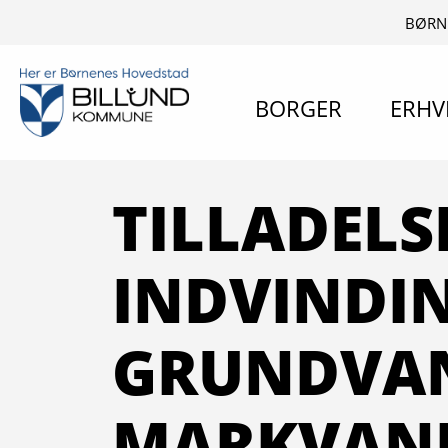
BØRN
BORGER
ERHV
TILLADELSE
INDVINDI
GRUNDVAN
MARKVAND