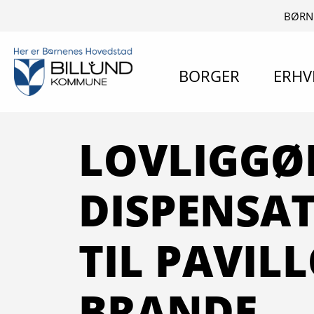
BØRN
BORGER
ERHV
LOVLIGGØ
DISPENSA
TIL PAVIL
BRANDE