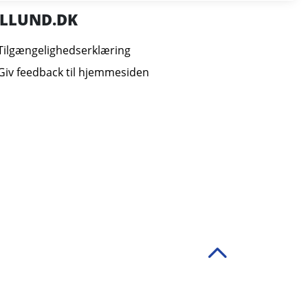
ILLUND.DK
Tilgængelighedserklæring
Giv feedback til hjemmesiden