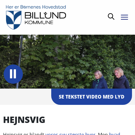
Søg
SE TEKSTET VIDEO MED LYD
HEJNSVIG
Hejnsvig er blandt
vores syv største byer
. Men
hvad