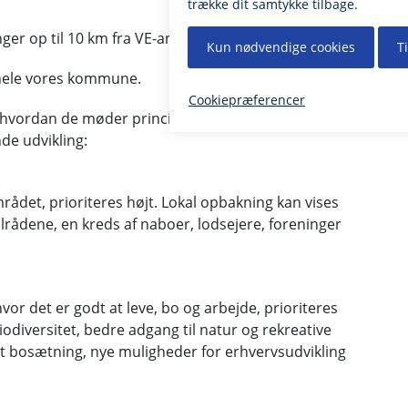
nger op til 10 km fra VE-anlægget i vores kommune
 hele vores kommune.
t., hvordan de møder principperne om lokal opbakning,
e udvikling:
området, prioriteres højt. Lokal opbakning kan vises
alrådene, en kreds af naboer, lodsejere, foreninger
hvor det er godt at leve, bo og arbejde, prioriteres
iodiversitet, bedre adgang til natur og rekreative
et bosætning, nye muligheder for erhvervsudvikling