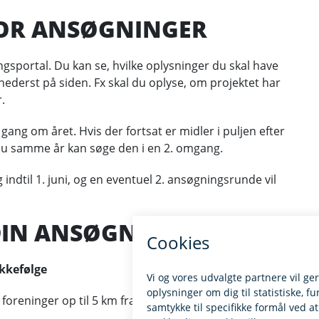
FOR ANSØGNINGER
ngsportal. Du kan se, hvilke oplysninger du skal have
nederst på siden. Fx skal du oplyse, om projektet har
.
ng om året. Hvis der fortsat er midler i puljen efter
 du samme år kan søge den i en 2. omgang.
 indtil 1. juni, og en eventuel 2. ansøgningsrunde vil
DIN ANSØGNING
ækkefølge
oreninger op til 5 km fra VE-anlægget i vores