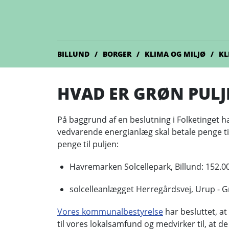
BILLUND
BORGER
KLIMA OG MILJØ
KL
HVAD ER GRØN PULJ
På baggrund af en beslutning i Folketinget ha
vedvarende energianlæg skal betale penge til.
penge til puljen:
Havremarken Solcellepark, Billund: 152.00
solcelleanlægget Herregårdsvej, Urup - Gr
Vores kommunalbestyrelse
har besluttet, at
til vores lokalsamfund og medvirker til, at d