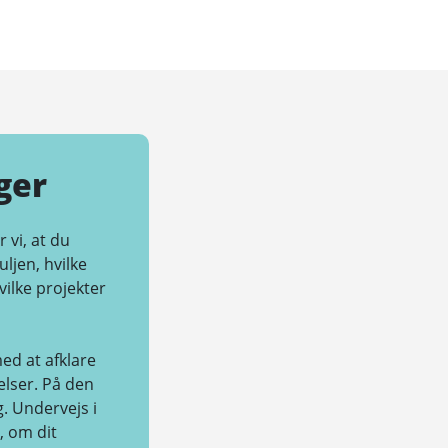
ger
 vi, at du
ljen, hvilke
vilke projekter
ed at afklare
elser. På den
. Undervejs i
, om dit