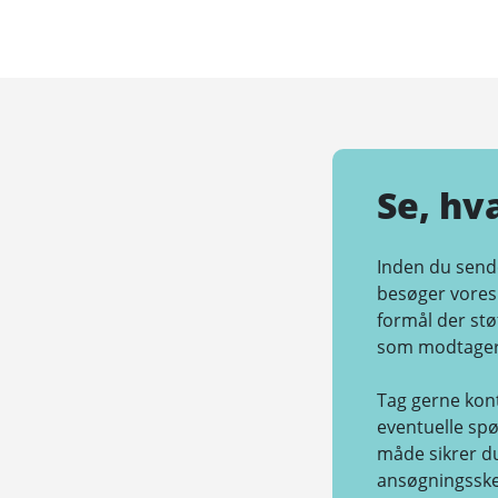
Se, hv
Inden du sende
besøger vore
formål der stø
som modtager 
Tag gerne kon
eventuelle spø
måde sikrer du
ansøgningsskem