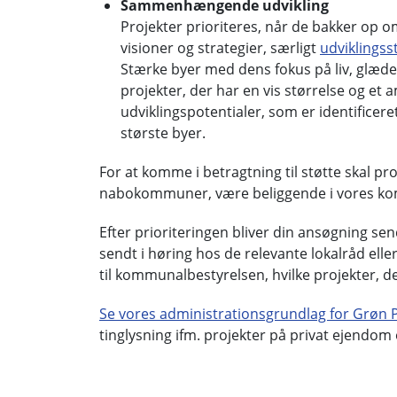
Sammenhængende udvikling
Projekter prioriteres, når de bakker op om
visioner og strategier, særligt
udviklingss
Stærke byer med dens fokus på liv, glæd
projekter, der har en vis størrelse og et
udviklingspotentialer, som er identificer
største byer.
For at komme i betragtning til støtte skal p
nabokommuner, være beliggende i vores k
Efter prioriteringen bliver din ansøgning send
sendt i høring hos de relevante lokalråd elle
til kommunalbestyrelsen, hvilke projekter, de
Se vores administrationsgrundlag for Grøn P
tinglysning ifm. projekter på privat ejendom 