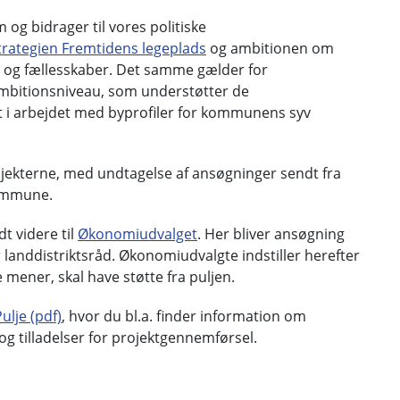
 og bidrager til vores politiske
trategien Fremtidens legeplads
og ambitionen om
e og fællesskaber. Det samme gælder for
 ambitionsniveau, som understøtter de
et i arbejdet med byprofiler for kommunens syv
rojekterne, med undtagelse af ansøgninger sendt fra
ommune.
t videre til
Økonomiudvalget
. Her bliver ansøgning
r landdistriktsråd. Økonomiudvalgte indstiller herefter
 mener, skal have støtte fra puljen.
ulje (pdf)
, hvor du bl.a. finder information om
og tilladelser for projektgennemførsel.